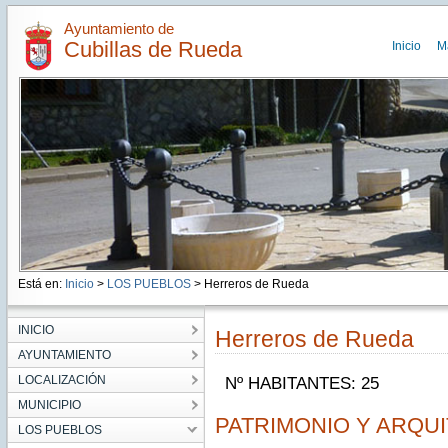
Ayuntamiento de
Cubillas de Rueda
Inicio
M
Está en:
Inicio
>
LOS PUEBLOS
> Herreros de Rueda
INICIO
Herreros de Rueda
AYUNTAMIENTO
LOCALIZACIÓN
Nº HABITANTES: 25
MUNICIPIO
PATRIMONIO Y ARQU
LOS PUEBLOS