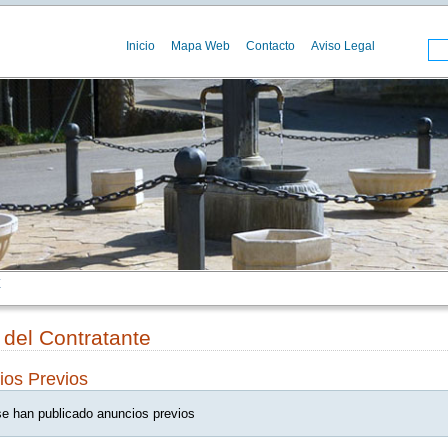
Inicio
Mapa Web
Contacto
Aviso Legal
E
l del Contratante
ios Previos
e han publicado anuncios previos