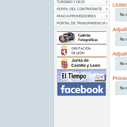
TURISMO Y OCIO
Licita
PERFIL DEL CONTRATANTE
No s
PAGO A PROVEEDORES
PORTAL DE TRANSPARENCIA
Adjudi
No s
Adjudi
No s
Proce
No s